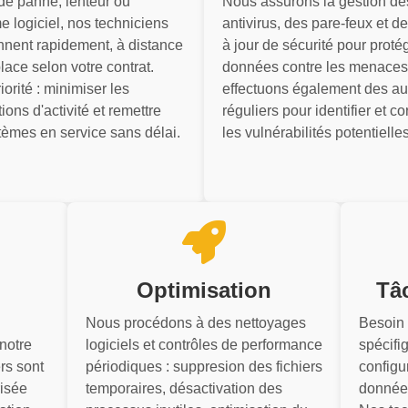
de panne, lenteur ou
Nous assurons la gestion de
e logiciel, nos techniciens
antivirus, des pare-feux et d
ennent rapidement, à distance
à jour de sécurité pour proté
lace selon votre contrat.
données contre les menaces
iorité : minimiser les
effectuons également des au
tions d'activité et remettre
réguliers pour identifier et co
tèmes en service sans délai.
les vulnérabilités potentielles
Optimisation
Tâ
Nous procédons à des nettoyages
Besoin
notre
logiciels et contrôles de performance
spécifig
rs sont
périodiques : suppresion des fichiers
configu
risée
temporaires, désactivation des
donnée