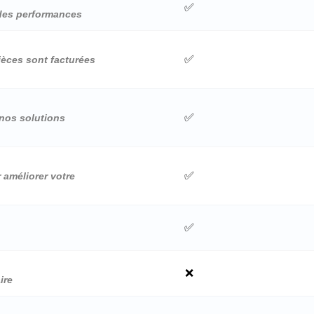
✅
 des performances
✅
pièces sont facturées
✅
 nos solutions
✅
 améliorer votre
✅
❌
ire