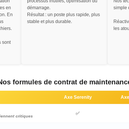
ation
processus inutiles, optimisation du
Nos tec
tes en
démarrage.
simple
on. En
Résultat : un poste plus rapide, plus
us
stable et plus durable.
Réactivi
hiers.
les ato
 sont
Nos formules de contrat de maintenanc
Axe Serenity
Axe 
✅
iennent critiques