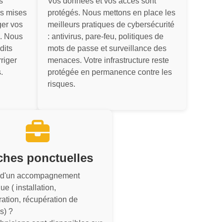
s
Vos données et vos accès sont
es mises
protégés. Nous mettons en place les
ger vos
meilleurs pratiques de cybersécurité
. Nous
: antivirus, pare-feu, politiques de
dits
mots de passe et surveillance des
rriger
menaces. Votre infrastructure reste
.
protégée en permanence contre les
risques.
ches ponctuelles
 d'un accompagnement
ue ( installation,
ration, récupération de
s) ?