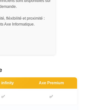
hniciens sont disponibles sur
 demande.
té, fléxibilité et proximité :
uts Axe Informatique.
e
infinity
Axe Premium
✅
✅